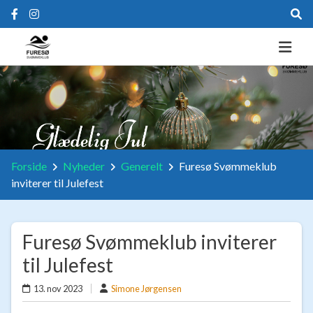
Forside
Nyheder
Generelt
Furesø Svømmeklub
inviterer til Julefest
Furesø Svømmeklub inviterer
til Julefest
13. nov 2023
Simone Jørgensen