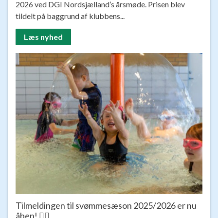
2026 ved DGI Nordsjælland’s årsmøde. Prisen blev
tildelt på baggrund af klubbens...
Læs nyhed
Tilmeldingen til svømmesæson 2025/2026 er nu
åben! 🏊‍♂️