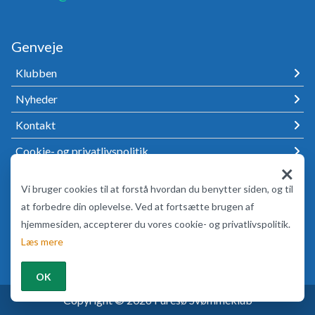
Genveje
Klubben
Nyheder
Kontakt
Cookie- og privatlivspolitik
×
Vi bruger cookies til at forstå hvordan du benytter siden, og til
Følg Furesø Svømmeklub
at forbedre din oplevelse. Ved at fortsætte brugen af
hjemmesiden, accepterer du vores cookie- og privatlivspolitik.
Læs mere
OK
Copyright © 2026 Furesø Svømmeklub